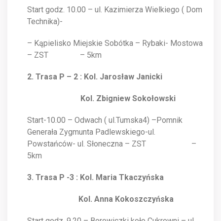
Start godz. 10.00 – ul. Kazimierza Wielkiego ( Dom
Technika)-
– Kąpielisko Miejskie Sobótka – Rybaki- Mostowa
– ZST – 5km
2. Trasa P – 2 : Kol. Jarosław Janicki
Kol. Zbigniew Sokołowski
Start-10.00 – Odwach ( ul.Tumska4) –Pomnik
Generała Zygmunta Padlewskiego-ul.
Powstańców- ul. Słoneczna – ZST –
5km
3. Trasa P -3 : Kol. Maria Tkaczyńska
Kol. Anna Kokoszczyńska
Start godz. 9.20 – Borowiczki koło Cukrowni – ul.