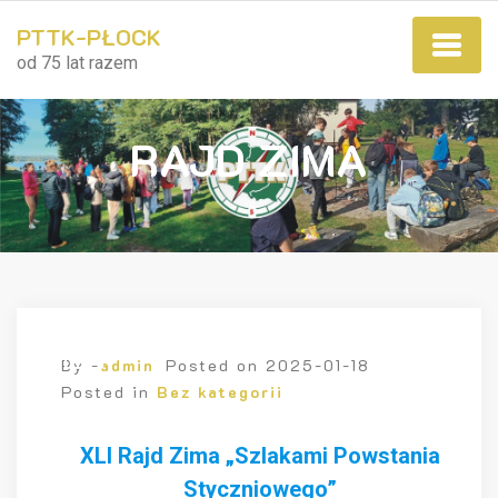
PTTK-PŁOCK
od 75 lat razem
RAJD ZIMA
By -
admin
Posted on
2025-01-18
Posted in
Bez kategorii
XLI Rajd Zima „Szlakami Powstania
Styczniowego”